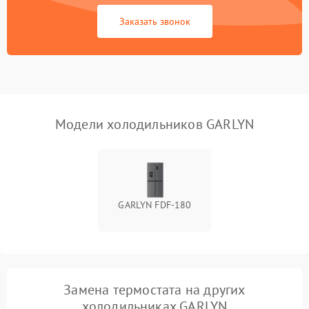
Сбой в работе инвертора
2100 ₽
Подробнее →
Заказать звонок
Запах горелого при
2000 ₽
Подробнее →
работе
Не включается
1000 ₽
Подробнее →
холодильник
Модели холодильников GARLYN
Проблемы с системой
автоматической
1800 ₽
Подробнее →
разморозки
GARLYN FDF-180
Замена термостата на других
холодильниках GARLYN