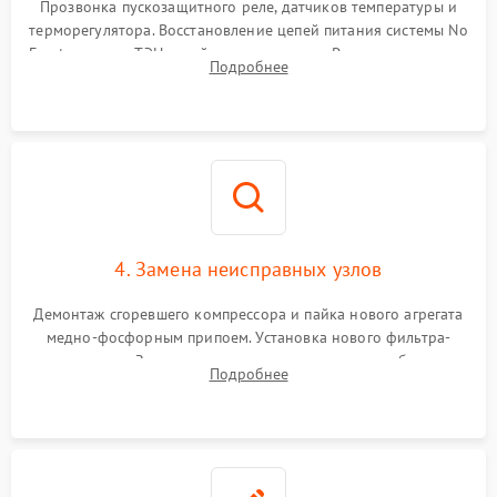
Прозвонка пускозащитного реле, датчиков температуры и
терморегулятора. Восстановление цепей питания системы No
Frost, включая ТЭН оттайки и вентилятор. Ремонт или замена
Подробнее
платы управления при сбоях алгоритмов.
4. Замена неисправных узлов
Демонтаж сгоревшего компрессора и пайка нового агрегата
медно-фосфорным припоем. Установка нового фильтра-
осушителя. Замена изношенных вентиляторов обдува,
Подробнее
сломанных заслонок или поврежденных дверных петель.