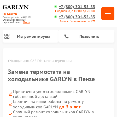
+7 (800) 301-55-83
Ежедневно, с 10:00 до 20:00
FIX-GARLYN
+7 (800) 301-55-83
Ремонт устройств GARLYN
Специализированный
Звонок бесплатный по РФ
cервисный центр г.
Пенза
Мы ремонтируем
Позвонить
Пензе
Холодильник GARLYN замена термостата
Замена термостата на
холодильнике GARLYN в Пензе
Привезем и увезем холодильник GARLYN
собственной доставкой
Гарантия на наши работы по ремонту
до 3-х лет
холодильников GARLYN
Ремонт посудомоечных машин GARLYN
Ремонт винных шкафов GARLYN
Ремонт роботов-стеклоочистителей GARLYN
Ремонт климатических комплексов GARLYN
Ремонт вертикальных пылесосов GARLYN
Ремонт роботов-пылесосов GARLYN
Ремонт микроволновых печей GARLYN
Ремонт парогенераторов GARLYN
Срочный ремонт холодильников GARLYN в
течении часа