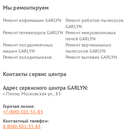
Мы ремонтируем
Ремонт кофемашин GARLYN
Ремонт роботов-пылесосов
GARLYN
Ремонт телевизоров GARLYN
Ремонт микроволновых
печей GARLYN
Ремонт посудомоечных
Ремонт вертикальных
машин GARLYN
пылесосов GARLYN
Ремонт холодильников
Ремонт вытяжек GARLYN
GARLYN
Ремонт роботов-
Ремонт кондиционеров
Контакты сервис центра
стеклоочистителей GARLYN
GARLYN
Ремонт парогенераторов
Ремонт проекторов GARLYN
Адрес сервисного центра GARLYN:
GARLYN
г. Пенза, Московская ул., 83
Горячая линия:
+7 (800) 301-55-83
Контактный телефон:
8 (800) 301-55-83