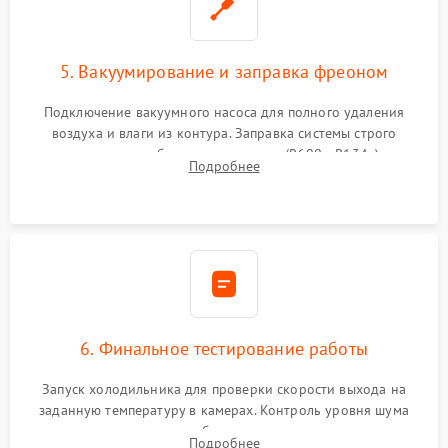
5. Вакуумирование и заправка фреоном
Подключение вакуумного насоса для полного удаления
воздуха и влаги из контура. Заправка системы строго
дозированным объемом хладагента (R600a, R134a) по
Подробнее
электронным весам. Контроль рабочего давления в системе.
6. Финальное тестирование работы
Запуск холодильника для проверки скорости выхода на
заданную температуру в камерах. Контроль уровня шума
компрессора, отсутствия обмерзания стенок и корректного
Подробнее