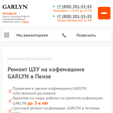
+7 (800) 301-55-83
Ежедневно, с 10:00 до 20:00
FIX-GARLYN
+7 (800) 301-55-83
Ремонт устройств GARLYN
Специализированный
Звонок бесплатный по РФ
cервисный центр г.
Пенза
Мы ремонтируем
Позвонить
е
Кофемашина GARLYN ремонт цзу
Ремонт ЦЗУ на кофемашине
GARLYN в Пензе
Привезем и увезем кофемашину GARLYN
собственной доставкой
Гарантия на наши работы по ремонту кофемашин
до 3-х лет
GARLYN
Ремонт вертикальных пылесосов GARLYN
Ремонт роботов-пылесосов GARLYN
Ремонт микроволновых печей GARLYN
Ремонт винных шкафов GARLYN
Ремонт роботов-стеклоочистителей GARLYN
Ремонт климатических комплексов GARLYN
Ремонт посудомоечных машин GARLYN
Ремонт парогенераторов GARLYN
Срочный ремонт кофемашин GARLYN в течении
часа