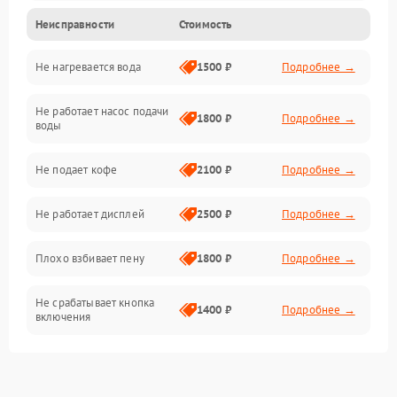
Неисправности
Стоимость
Прочие неисправности
Не нагревается вода
1500 ₽
Подробнее →
Включение и работа
Не работает насос подачи
Проблемы с водой
1800 ₽
Подробнее →
воды
Проблемы с капучинатором и паром
Не подает кофе
2100 ₽
Подробнее →
Управление и электроника
Не работает дисплей
2500 ₽
Подробнее →
Программное обеспечение
Плохо взбивает пену
1800 ₽
Подробнее →
Не срабатывает кнопка
1400 ₽
Подробнее →
включения
Запах гари при работе
1800 ₽
Подробнее →