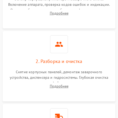
Включение аппарата, проверка кодов ошибок и индикации.
Оценка работы помпы, термоблока и кофемолки на слух.
Подробнее
Измерение температуры и давления воды для выявления
локализации поломки.
2. Разборка и очистка
Снятие корпусных панелей, демонтаж заварочного
устройства, диспенсера и гидросистемы. Глубокая очистка
внутренних узлов от кофейных масел, жмыха и накипи.
Подробнее
Промывка дренажных каналов и фильтров с использованием
специализированной химии.