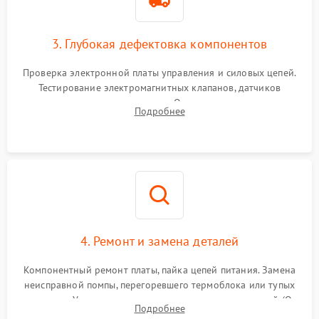
3. Глубокая дефектовка компонентов
Проверка электронной платы управления и силовых цепей.
Тестирование электромагнитных клапанов, датчиков
температуры и расходомера. Оценка степени износа
Подробнее
жерновов кофемолки, уплотнительных колец гидросистемы
и шестерней редуктора.
4. Ремонт и замена деталей
Компонентный ремонт платы, пайка цепей питания. Замена
неисправной помпы, перегоревшего термоблока или тупых
жерновов. Установка новых силиконовых уплотнителей (O-
Подробнее
ring) и тефлоновых трубок для надежного устранения