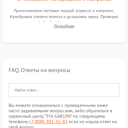
Приготовление тестовых порций эспрессо и капучино.
Калибровка степени помола и дозировки зерна. Проверка
плотности кофейной таблетки, температуры напитка и
Подробнее
качества молочной пены. Контроль отсутствия посторонних
шумов и протечек.
FAQ. Ответы на вопросы
Вы можете ознакомиться с приведенными ниже
часто задаваемыми вопросами, либо обратиться в
сервисный центр “FIX-GARLYN” по следующему
телефону
+7 (800) 301-55-83
если не нашли ответ на
свой вопрос.