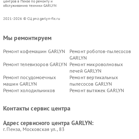
центров в Пензе по ремонту и
обслуживанию техники GARLYN
2021-2026 © СЦ pnz.garlyn-fix.ru
Мы ремонтируем
Ремонт кофемашин GARLYN
Ремонт роботов-пылесосов
GARLYN
Ремонт телевизоров GARLYN
Ремонт микроволновых
печей GARLYN
Ремонт посудомоечных
Ремонт вертикальных
машин GARLYN
пылесосов GARLYN
Ремонт холодильников
Ремонт вытяжек GARLYN
GARLYN
Ремонт роботов-
Ремонт кондиционеров
Контакты сервис центра
стеклоочистителей GARLYN
GARLYN
Ремонт парогенераторов
Ремонт проекторов GARLYN
Адрес сервисного центра GARLYN:
GARLYN
г. Пенза, Московская ул., 83