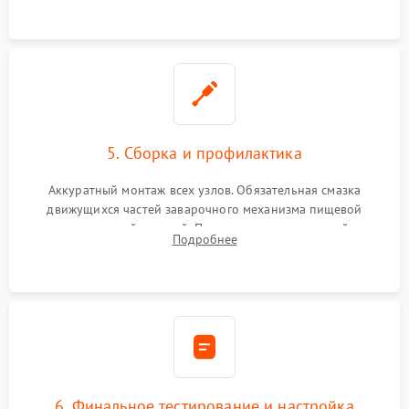
протечек.
5. Сборка и профилактика
Аккуратный монтаж всех узлов. Обязательная смазка
движущихся частей заварочного механизма пищевой
силиконовой смазкой. Проведение программной
Подробнее
декальцинации и очистки системы от кофейных масел.
Надежная фиксация всех соединений.
6. Финальное тестирование и настройка