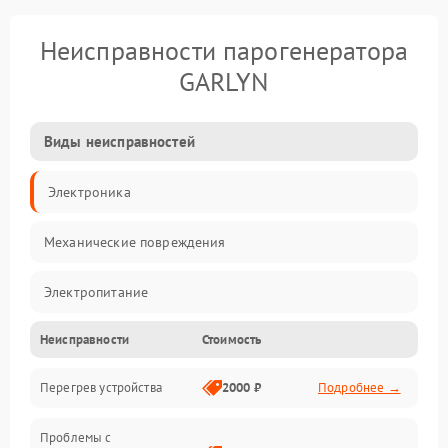
Неисправности парогенератора
GARLYN
Виды неисправностей
Электроника
Механические повреждения
Электропитание
Неисправности
Стоимость
Парообразование
Перегрев устройства
2000 ₽
Подробнее →
Герметичность
Проблемы с
Механика