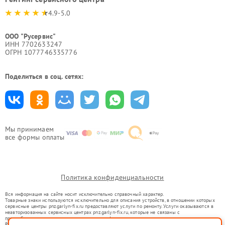
4.9-5.0
ООО "Русервис"
ИНН 7702633247
ОГРН 1077746335776
Поделиться в соц. сетях:
Мы принимаем
все формы оплаты
Политика конфиденциальности
Вся информация на сайте носит исключительно справочный характер.
Товарные знаки используются исключительно для описания устройств, в отношении которых
сервисные центры pnz.garlyn-fix.ru предоставляют услуги по ремонту. Услуги оказываются в
неавторизованных сервисных центрах pnz.garlyn-fix.ru, которые не связаны с
правообладателями товарных знаков или их официальными представителями.
Ремонт осуществляется для устройств, уже введенных в гражданский оборот в соответствии