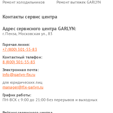
Ремонт холодильников
Ремонт вытяжек GARLYN
GARLYN
Ремонт роботов-
Ремонт кондиционеров
Контакты сервис центра
стеклоочистителей GARLYN
GARLYN
Ремонт парогенераторов
Ремонт проекторов GARLYN
Адрес сервисного центра GARLYN:
GARLYN
г. Пенза, Московская ул., 83
Горячая линия:
+7 (800) 301-55-83
Контактный телефон:
8 (800) 301-55-83
Электронная почта:
info@garlyn-fix.ru
для юридических лиц
manager@fix-garlyn.ru
График работы:
ПН-ВСК с 9:00 до 21:00 без перерывов и выходных
Рейтинг сервисного центра