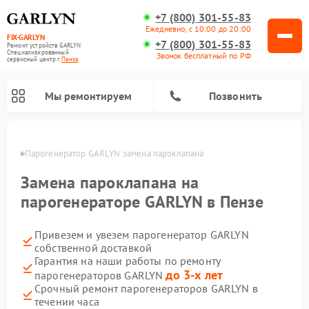
+7 (800) 301-55-83
Ежедневно, с 10:00 до 20:00
FIX-GARLYN
+7 (800) 301-55-83
Ремонт устройств GARLYN
Специализированный
Звонок бесплатный по РФ
cервисный центр г.
Пенза
Мы ремонтируем
Позвонить
Пензе
Парогенератор GARLYN замена пароклапана
Замена пароклапана на
парогенераторе GARLYN в Пензе
Привезем и увезем парогенератор GARLYN
собственной доставкой
Гарантия на наши работы по ремонту
до 3-х лет
парогенераторов GARLYN
Ремонт роботов-стеклоочистителей GARLYN
Ремонт посудомоечных машин GARLYN
Ремонт винных шкафов GARLYN
Ремонт климатических комплексов GARLYN
Ремонт вертикальных пылесосов GARLYN
Ремонт роботов-пылесосов GARLYN
Ремонт микроволновых печей GARLYN
Срочный ремонт парогенераторов GARLYN в
течении часа