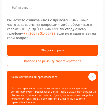
Вы можете ознакомиться с приведенными ниже
часто задаваемыми вопросами, либо обратиться в
сервисный центр “FIX-GARLYN” по следующему
телефону
+7 (800) 301-55-83
если не нашли ответ на
свой вопрос.
Общие вопросы
Вопросы по ремонту парогенераторов
Какие документы вы предоставляете?
На этапе приема устройства на диагностику и последующий
ремонт вам будет предоставлен заказ-наряд с указанием страховых
обязательств на ваше устройство. Далее, после выполнения работ
по ремонту техники, вы получите акт выполненных работ и
гарантийный талон.