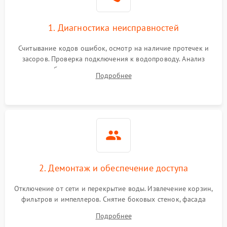
1. Диагностика неисправностей
Считывание кодов ошибок, осмотр на наличие протечек и
засоров. Проверка подключения к водопроводу. Анализ
жалоб на отсутствие слива, нагрева, вращения
Подробнее
разбрызгивателей или срабатывание системы защиты
аквастоп.
2. Демонтаж и обеспечение доступа
Отключение от сети и перекрытие воды. Извлечение корзин,
фильтров и импеллеров. Снятие боковых стенок, фасада
дверцы или нижнего поддона для прямого доступа к
Подробнее
циркуляционному насосу, ТЭНу и сливной помпе.