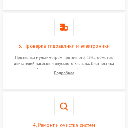
3. Проверка гидравлики и электроники
Прозвонка мультиметром проточного ТЭНа, обмоток
двигателей насосов и впускного клапана. Диагностика
прессостата (датчика уровня воды), датчика мутности,
Подробнее
концевика дверцы и электронного модуля управления.
4. Ремонт и очистка систем