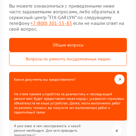
Вы можете ознакомиться с приведенными ниже
часто задаваемыми вопросами, либо обратиться в
сервисный центр “FIX-GARLYN” по следующему
телефону
+7 (800) 301-55-83
если не нашли ответ на
свой вопрос.
Общие вопросы
Вопросы по ремонту посудомоечных машин
Какие документы вы предоставляете?
На этапе приема устройства на диагностику и последующий
ремонт вам будет предоставлен заказ-наряд с указанием страховых
обязательств на ваше устройство. Далее, после выполнения работ
по ремонту техники, вы получите акт выполненных работ и
гарантийный талон.
Я уже знаю в чем неисправность и какой
ремонт необходим. Для чего проводить
диагностику?