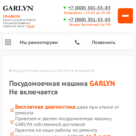
+7 (800) 301-55-83
Ежедневно, с 10:00 до 20:00
FIX-GARLYN
+7 (800) 301-55-83
Ремонт устройств GARLYN
Специализированный
Звонок бесплатный по РФ
cервисный центр г.
Пенза
Мы ремонтируем
Позвонить
Пензе
Посудомоечная машина GARLYN не включается
Посудомоечная машина
GARLYN
Не включается
Бесплатная диагностика
даже при отказе от
ремонта
Привезем и увезем посудомоечную машину
GARLYN собственной доставкой
Ремонт вертикальных пылесосов GARLYN
Ремонт винных шкафов GARLYN
Ремонт роботов-стеклоочистителей GARLYN
Ремонт климатических комплексов GARLYN
Ремонт роботов-пылесосов GARLYN
Ремонт микроволновых печей GARLYN
Ремонт парогенераторов GARLYN
Гарантия на наши работы по ремонту