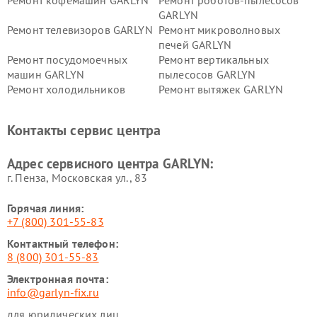
Ремонт кофемашин GARLYN
Ремонт роботов-пылесосов
GARLYN
Ремонт телевизоров GARLYN
Ремонт микроволновых
печей GARLYN
Ремонт посудомоечных
Ремонт вертикальных
машин GARLYN
пылесосов GARLYN
Ремонт холодильников
Ремонт вытяжек GARLYN
GARLYN
Ремонт роботов-
Ремонт кондиционеров
Контакты сервис центра
стеклоочистителей GARLYN
GARLYN
Ремонт парогенераторов
Ремонт проекторов GARLYN
Адрес сервисного центра GARLYN:
GARLYN
г. Пенза, Московская ул., 83
Горячая линия:
+7 (800) 301-55-83
Контактный телефон:
8 (800) 301-55-83
Электронная почта:
info@garlyn-fix.ru
для юридических лиц