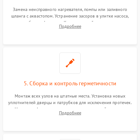
Замена неисправного нагревателя, помпы или заливного
шланга с аквастопом. Устранение засоров в улитке насоса,
патрубках и фильтрах. Компонентный ремонт платы
Подробнее
управления, восстановление поврежденной проводки.
5. Сборка и контроль герметичности
Монтаж всех узлов на штатные места. Установка новых
уплотнителей дверцы и патрубков для исключения протечек.
Надежная фиксация хомутов гидравлической системы,
Подробнее
сборка корпуса и установка датчика поплавка.