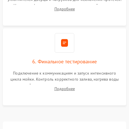
Надежная фиксация хомутов гидравлической системы,
Подробнее
сборка корпуса и установка датчика поплавка.
6. Финальное тестирование
Подключение к коммуникациям и запуск интенсивного
цикла мойки. Контроль корректного залива, нагрева воды
до нужной температуры, отсутствия посторонних шумов,
Подробнее
штатного слива и абсолютной сухости в поддоне.