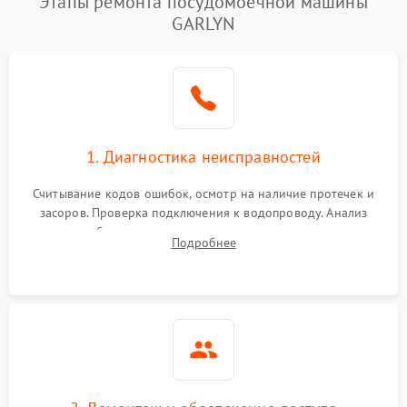
Этапы ремонта посудомоечной машины
GARLYN
1. Диагностика неисправностей
Считывание кодов ошибок, осмотр на наличие протечек и
засоров. Проверка подключения к водопроводу. Анализ
жалоб на отсутствие слива, нагрева, вращения
Подробнее
разбрызгивателей или срабатывание системы защиты
аквастоп.