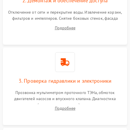
2. Демонтаж и обеспечение доступа
Отключение от сети и перекрытие воды. Извлечение корзин,
фильтров и импеллеров. Снятие боковых стенок, фасада
дверцы или нижнего поддона для прямого доступа к
Подробнее
циркуляционному насосу, ТЭНу и сливной помпе.
3. Проверка гидравлики и электроники
Прозвонка мультиметром проточного ТЭНа, обмоток
двигателей насосов и впускного клапана. Диагностика
прессостата (датчика уровня воды), датчика мутности,
Подробнее
концевика дверцы и электронного модуля управления.