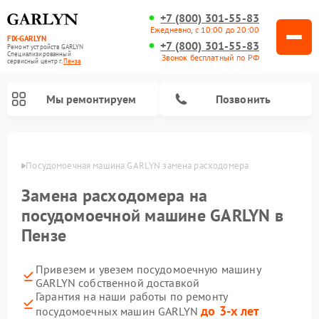
+7 (800) 301-55-83
Ежедневно, с 10:00 до 20:00
FIX-GARLYN
+7 (800) 301-55-83
Ремонт устройств GARLYN
Специализированный
Звонок бесплатный по РФ
cервисный центр г.
Пенза
Мы ремонтируем
Позвонить
Пензе
Посудомоечная машина GARLYN замена расходомера
Замена расходомера на
посудомоечной машине GARLYN в
Пензе
Привезем и увезем посудомоечную машину
GARLYN собственной доставкой
Ремонт вертикальных пылесосов GARLYN
Ремонт винных шкафов GARLYN
Ремонт роботов-стеклоочистителей GARLYN
Ремонт климатических комплексов GARLYN
Ремонт роботов-пылесосов GARLYN
Ремонт микроволновых печей GARLYN
Ремонт парогенераторов GARLYN
Гарантия на наши работы по ремонту
до 3-х лет
посудомоечных машин GARLYN