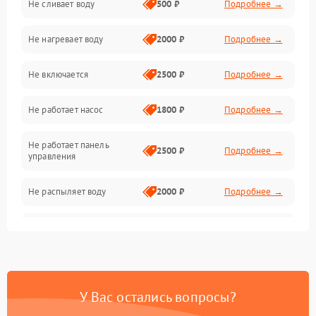
Не сливает воду
500 ₽
Подробнее →
Электропитание
Не нагревает воду
2000 ₽
Подробнее →
Датчики
Не включается
2500 ₽
Подробнее →
Нагрев
Не работает насос
1800 ₽
Подробнее →
Вода
Не работает панель
Гигиена
2500 ₽
Подробнее →
управления
Программное обеспечение
Не распыляет воду
2000 ₽
Подробнее →
Не запускается цикл
1800 ₽
Подробнее →
стирки
Проблемы с набором
1800 ₽
Подробнее →
воды
У Вас остались вопросы?