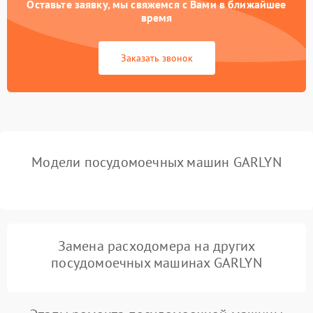
Оставьте заявку, мы свяжемся с Вами в ближайшее
Не работает сушилка
2100 ₽
Подробнее →
время
Сбои в работе таймера
1700 ₽
Подробнее →
Заказать звонок
Проблемы с
2100 ₽
Подробнее →
циркуляционным насосом
Модели посудомоечных машин GARLYN
Замена расходомера на других
посудомоечных машинах GARLYN