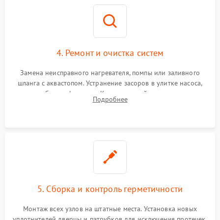
4. Ремонт и очистка систем
Замена неисправного нагревателя, помпы или заливного
шланга с аквастопом. Устранение засоров в улитке насоса,
патрубках и фильтрах. Компонентный ремонт платы
Подробнее
управления, восстановление поврежденной проводки.
5. Сборка и контроль герметичности
Монтаж всех узлов на штатные места. Установка новых
уплотнителей дверцы и патрубков для исключения протечек.