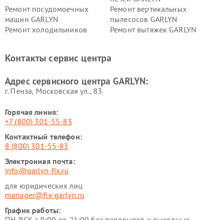
Ремонт посудомоечных
Ремонт вертикальных
машин GARLYN
пылесосов GARLYN
Ремонт холодильников
Ремонт вытяжек GARLYN
GARLYN
Ремонт роботов-
Ремонт кондиционеров
Контакты сервис центра
стеклоочистителей GARLYN
GARLYN
Ремонт парогенераторов
Ремонт проекторов GARLYN
Адрес сервисного центра GARLYN:
GARLYN
г. Пенза, Московская ул., 83
Горячая линия:
+7 (800) 301-55-83
Контактный телефон:
8 (800) 301-55-83
Электронная почта:
info@garlyn-fix.ru
для юридических лиц
manager@fix-garlyn.ru
График работы:
ПН-ВСК с 9:00 до 21:00 без перерывов и выходных