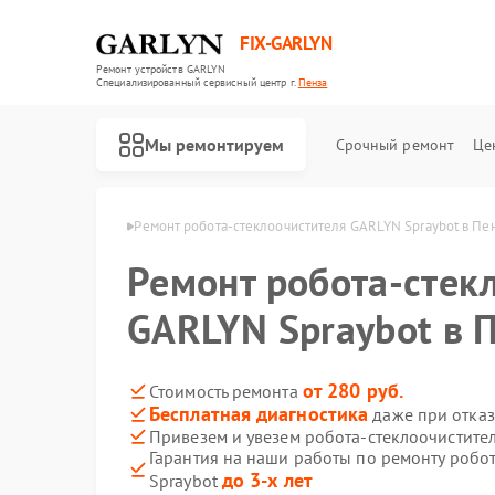
FIX-GARLYN
Ремонт устройств GARLYN
Специализированный cервисный центр г.
Пенза
Мы ремонтируем
Срочный ремонт
Це
лей GARLYN в Пензе
Ремонт робота-стеклоочистителя GARLYN Spraybot в Пе
Ремонт робота-стек
GARLYN Spraybot в 
от 280 руб.
Стоимость ремонта
Бесплатная диагностика
даже при отказ
Привезем и увезем робота-стеклоочистите
Гарантия на наши работы по ремонту робо
до 3-х лет
Spraybot
Ремонт роботов-пылесосов GARLYN
Ремонт микроволновых печей GARLYN
Ремонт посудомоечных машин GARLYN
Ремонт вертикальных пылесосов GARLYN
Ремонт холодильников GARLYN
Ремонт кондиционеров GARLYN
Ремонт парогенераторов GARLYN
Ремонт климатических комплексов GARLYN
Ремонт винных шкафов GARLYN