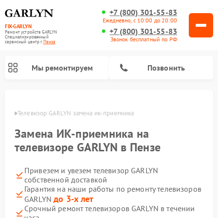
+7 (800) 301-55-83
Ежедневно, с 10:00 до 20:00
FIX-GARLYN
+7 (800) 301-55-83
Ремонт устройств GARLYN
Специализированный
Звонок бесплатный по РФ
cервисный центр г.
Пенза
Мы ремонтируем
Позвонить
Пензе
Телевизор GARLYN замена ик-приемника
Замена ИК-приемника на
телевизоре GARLYN в Пензе
Привезем и увезем телевизор GARLYN
собственной доставкой
Гарантия на наши работы по ремонту телевизоров
до 3-х лет
GARLYN
Ремонт вертикальных пылесосов GARLYN
Ремонт микроволновых печей GARLYN
Ремонт винных шкафов GARLYN
Ремонт роботов-стеклоочистителей GARLYN
Ремонт климатических комплексов GARLYN
Ремонт роботов-пылесосов GARLYN
Ремонт посудомоечных машин GARLYN
Ремонт парогенераторов GARLYN
Срочный ремонт телевизоров GARLYN в течении
часа