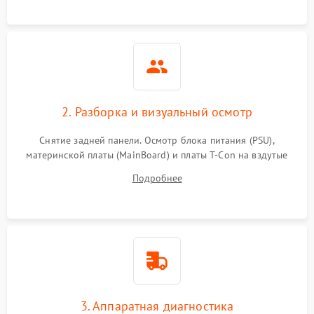
2. Разборка и визуальный осмотр
Снятие задней панели. Осмотр блока питания (PSU),
материнской платы (MainBoard) и платы T-Con на вздутые
конденсаторы, прогары, окисления и микротрещины.
Подробнее
Проверка надежности фиксации и целостности шлейфов.
3. Аппаратная диагностика