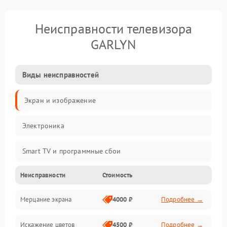
Неисправности телевизора
GARLYN
Виды неисправностей
Экран и изображение
Электроника
Smart TV и программные сбои
Неисправности
Стоимость
Питание и запуск
Мерцание экрана
4000 ₽
Подробнее →
Подсветка и LED-модули
Искажение цветов
4500 ₽
Подробнее →