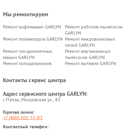
Мы ремонтируем
Ремонт кофемашин GARLYN
Ремонт роботов-пылесосов
GARLYN
Ремонт телевизоров GARLYN
Ремонт микроволновых
печей GARLYN
Ремонт посудомоечных
Ремонт вертикальных
машин GARLYN
пылесосов GARLYN
Ремонт холодильников
Ремонт вытяжек GARLYN
GARLYN
Ремонт роботов-
Ремонт кондиционеров
Контакты сервис центра
стеклоочистителей GARLYN
GARLYN
Ремонт парогенераторов
Ремонт проекторов GARLYN
Адрес сервисного центра GARLYN:
GARLYN
г. Пенза, Московская ул., 83
Горячая линия:
+7 (800) 301-55-83
Контактный телефон: