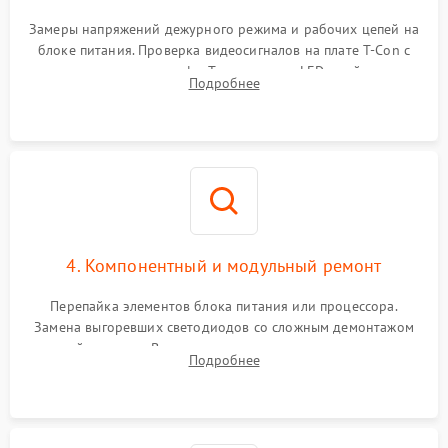
Замеры напряжений дежурного режима и рабочих цепей на
блоке питания. Проверка видеосигналов на плате T-Con с
помощью осциллографа. Тестирование LED-драйвера и
Подробнее
светодиодных планок подсветки мультиметром.
4. Компонентный и модульный ремонт
Перепайка элементов блока питания или процессора.
Замена выгоревших светодиодов со сложным демонтажом
хрупкой матрицы. Восстановление поврежденных дорожек,
Подробнее
прошивка микросхем памяти EEPROM