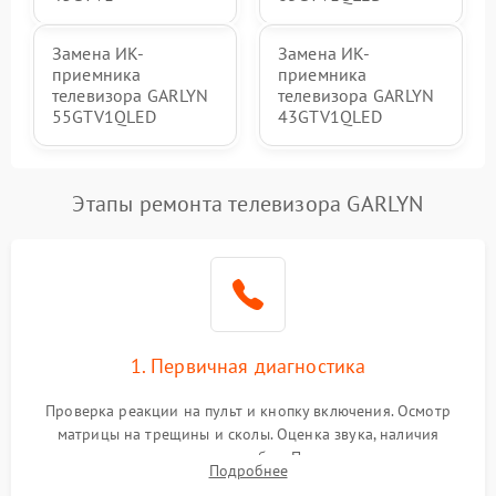
Замена ИК-
Замена ИК-
приемника
приемника
телевизора GARLYN
телевизора GARLYN
55GTV1QLED
43GTV1QLED
Этапы ремонта телевизора GARLYN
1. Первичная диагностика
Проверка реакции на пульт и кнопку включения. Осмотр
матрицы на трещины и сколы. Оценка звука, наличия
подсветки и индикаторов ошибок. Подключение тестовых
Подробнее
источников сигнала для выявления симптомов поломки.