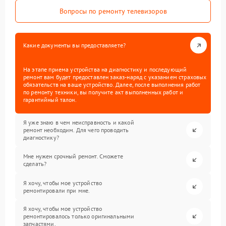
Вопросы по ремонту телевизоров
Какие документы вы предоставляете?
На этапе приема устройства на диагностику и последующий
ремонт вам будет предоставлен заказ-наряд с указанием страховых
обязательств на ваше устройство. Далее, после выполнения работ
по ремонту техники, вы получите акт выполненных работ и
гарантийный талон.
Я уже знаю в чем неисправность и какой
ремонт необходим. Для чего проводить
диагностику?
Мне нужен срочный ремонт. Сможете
сделать?
Я хочу, чтобы мое устройство
ремонтировали при мне.
Я хочу, чтобы мое устройство
ремонтировалось только оригинальными
запчастями.