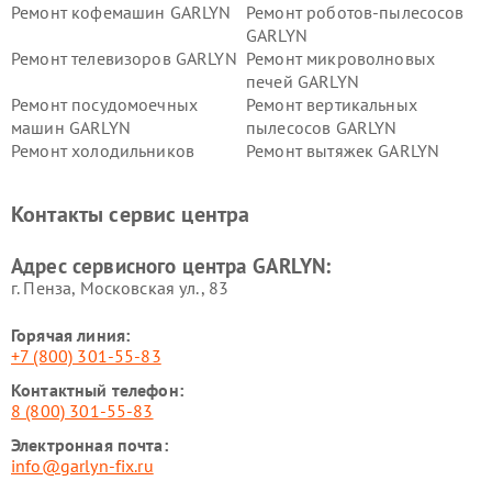
Ремонт кофемашин GARLYN
Ремонт роботов-пылесосов
GARLYN
Ремонт телевизоров GARLYN
Ремонт микроволновых
печей GARLYN
Ремонт посудомоечных
Ремонт вертикальных
машин GARLYN
пылесосов GARLYN
Ремонт холодильников
Ремонт вытяжек GARLYN
GARLYN
Ремонт роботов-
Ремонт кондиционеров
Контакты сервис центра
стеклоочистителей GARLYN
GARLYN
Ремонт парогенераторов
Ремонт проекторов GARLYN
Адрес сервисного центра GARLYN:
GARLYN
г. Пенза, Московская ул., 83
Горячая линия:
+7 (800) 301-55-83
Контактный телефон:
8 (800) 301-55-83
Электронная почта:
info@garlyn-fix.ru