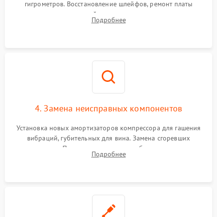
гигрометров. Восстановление шлейфов, ремонт платы
управления, отвечающей за поддержание микроклимата.
Подробнее
Проверка систем защиты от УФ-излучения и подсветки.
4. Замена неисправных компонентов
Установка новых амортизаторов компрессора для гашения
вибраций, губительных для вина. Замена сгоревших
элементов Пельтье, вентиляторов обдува, угольных
Подробнее
фильтров или поврежденных уплотнителей дверцы.