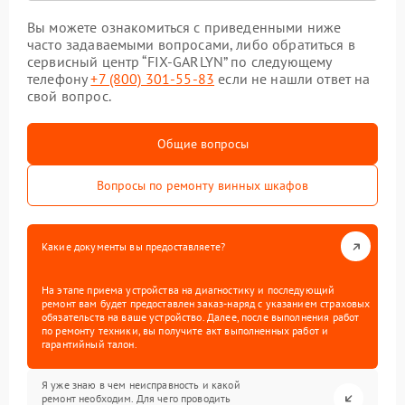
Вы можете ознакомиться с приведенными ниже
часто задаваемыми вопросами, либо обратиться в
сервисный центр “FIX-GARLYN” по следующему
телефону
+7 (800) 301-55-83
если не нашли ответ на
свой вопрос.
Общие вопросы
Вопросы по ремонту винных шкафов
Какие документы вы предоставляете?
На этапе приема устройства на диагностику и последующий
ремонт вам будет предоставлен заказ-наряд с указанием страховых
обязательств на ваше устройство. Далее, после выполнения работ
по ремонту техники, вы получите акт выполненных работ и
гарантийный талон.
Я уже знаю в чем неисправность и какой
ремонт необходим. Для чего проводить