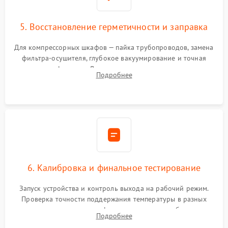
5. Восстановление герметичности и заправка
Для компрессорных шкафов — пайка трубопроводов, замена
фильтра-осушителя, глубокое вакуумирование и точная
заправка фреоном. Для термоэлектрических — замена
Подробнее
термопасты и герметизация охлаждающего блока.
6. Калибровка и финальное тестирование
Запуск устройства и контроль выхода на рабочий режим.
Проверка точности поддержания температуры в разных
климатических зонах шкафа, оценка уровня стабильности
Подробнее
влажности и полного отсутствия вибраций корпуса.